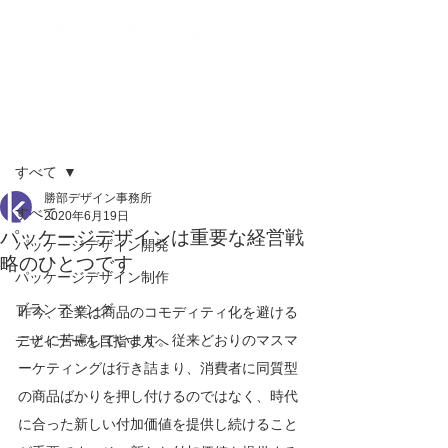
記事
すべて
勝部デザイン事務所
すべて
2020年6月19日
パッケージデザインは重要な経営戦
パッケージデザイン開発
略のひとつです
パッケージデザイン制作
ブランディング
昨今、企業は商品のコモディティ化を避ける
ことに苦慮しています。従来どおりのマスマ
デザイナーを目指す人へ
ーケティングは行き詰まり、消費者に同質型
の商品ばかりを押し付けるのではなく、時代
に合った新しい付加価値を提供し続けること