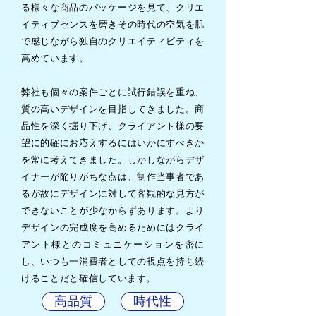
る様々な商品のパッケージを見て、クリエ
イティブセンスを磨きその時代の空気を肌
で感じながら独自のクリエイティビティを
高めています。
弊社も個々の案件ごとに試行錯誤を重ね、
質の高いデザインを目指してきました。商
品性を深く掘り下げ、クライアント様の要
望に的確にお応えするにはいかにすべきか
を常に考えてきました。しかしながらデザ
イナーが陥りがちな点は、制作当事者であ
るが故にデザインに対して客観的な見方が
できないことが少なからずあります。より
デザインの完成度を高めるためにはクライ
アント
様とのコミュニケーションを密に
し、いつも一消費者としての視点を持ち続
けることだと確信しています。
高品質
時代性