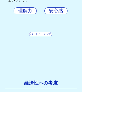
まいります。
理解力
安心感
パートナーシップ
経済性への考慮
デザインをする上で、写真撮影などの外注
経費は疎かにはできません。本当に必要な
要素なのかをしっかりとご説明することは
デザイナーの責任です。また
パッケージを