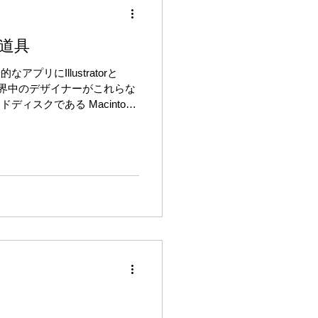
道具
プリにIllustratorと
や世界中のデザイナーがこれらな
ィスクである Macintosh
近くが経ちましたが、最初は
...