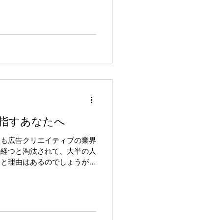
ニケーションである。」...
指すあなたへ
人も広告クリエイティブの業界
か経つと淘汰されて、大半の人
々と理由はあるのでしょうが、
は間違いないし、完全な実力社
て行かれます。でもそれはあら