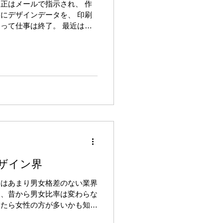
正はメールで指示され、 作
にデザインデータを、 印刷
って仕事は終了。 最近はコ
オンラインを利用することが多
イン業界では、上記のようにす
ザイン界
界はあまり男女格差のない業界
も、昔から男女比率は変わらな
ったら女性の方が多いかも知れ
は女性も大いに活躍できる貴重