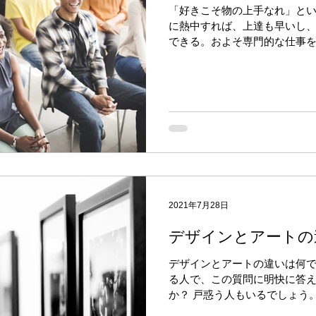
「好きこそ物の上手なれ」と
に熱中すれば、上達も早いし
できる。およそ専門的な仕事
れを実践している人達でしょ
好きだったら料理人に、音楽
にな...
2021年7月28日
デザインとアートの
デザインとアートの違いは何で
る人で、この質問に明快に答
か？ 戸惑う人もいるでしょう
植え付けないと良いデザインは