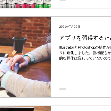
2021年7月29日
アプリを習得するた
IllustratorとPhotosh
リに進化しました。新機能も
的な操作は変わっていないの
得していくと、達成感も感じ
す。そこで着実にマスターできる