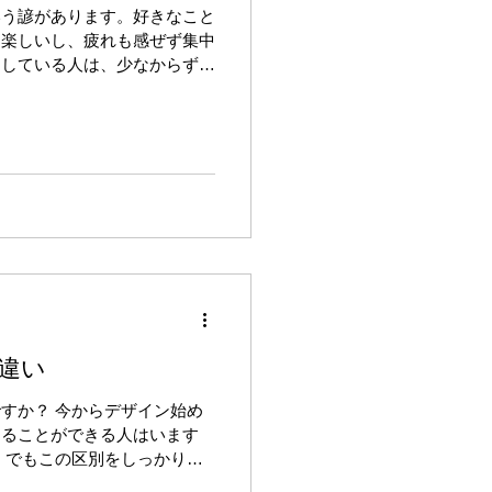
いう諺があります。好きなこと
、楽しいし、疲れも感ぜず集中
をしている人は、少なからずこ
う。小さい頃から食べることが
が好きだったら歌手とか演奏者
違い
すか？ 今からデザイン始め
えることができる人はいます
。でもこの区別をしっかりと
できません。 「デザインは