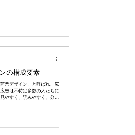
性に向いている仕事なのです。
ンの構成要素
「商業デザイン」と呼ばれ、広
。広告は不特定多数の人たちに
、見やすく、読みやすく、分か
ます。そのためには、デザイナ
し、どのように視覚表現すれ