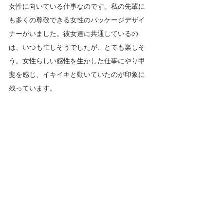
女性に向いている仕事なのです。私の先輩に
も多くの尊敬できる女性のパッケージデザイ
ナーがいました。彼女達に共通しているの
は、いつも忙しそうでしたが、とても楽しそ
う。女性らしい感性を生かした仕事にやり甲
斐を感じ、イキイキと動いていたのが印象に
残っています。