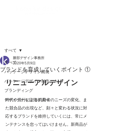
記事
すべて
勝部デザイン事務所
すべて
2020年5月9日
ブランドを育成していくポイント ①
パッケージデザイン開発
パッケージデザイン制作
リニューアルデザイン
ブランディング
デザイナーを目指す人へ
時代や流行による消費者のニーズの変化、ま
た競合品の出現など、刻々と変わる状況に対
応する
ブランドを維持していくには、常にメ
ンテナンスを怠ってはいけません。新商品が