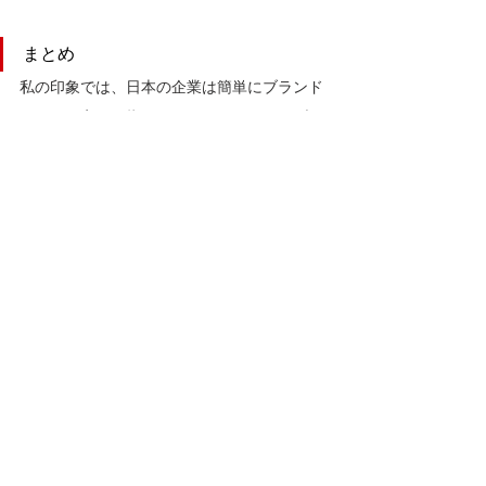
まとめ
私の印象では、日本の企業は簡単にブランド
カラーの変更を指示したりなど、どうもブラ
ンド資産を大切にしていないように見えま
す。せっかく長い時間をかけ、コストやエネ
ルギーを費やし育てたブランドをもう少し大
切にして欲しいのです。最近「ブランディン
グ」と言うことをよく聞きますが、あまり安
易に捉えず、
ブランドを育てるには、メンテ
ナンスを怠らない腰を据えた長い取り組みが
必要です。
＃リニューアルデザイン　＃ロングセラーブ
ランド　＃パッケージデザイン　＃ブランデ