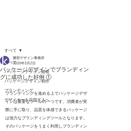
記事
すべて
勝部デザイン事務所
すべて
2020年3月2日
パッケージデザインでブランディン
パッケージデザイン開発
グに成功した好例 ①
パッケージデザイン制作
ブランディング
ブランディングを進める上でパッケージデザ
デザイナーを目指す人へ
インは重要なツールの一つです。消費者が実
際に手に取り、品質を体感できるパッケージ
は強力なブランディングツールとなります。
そのパッケージをうまく利用しブランディン