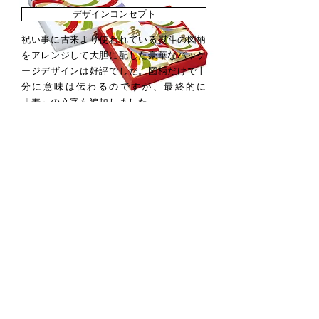
デザインコンセプト
祝い事に古来より使われている熨斗の図柄
をアレンジして大胆に配した豪華なパッケ
ージデザインは好評でした。図柄だけで十
分に意味は伝わるのですが、最終的に
「寿」の文字を追加しました。
阪急百貨店
​ 寿ギフト
→
←
Back to Page Packaging