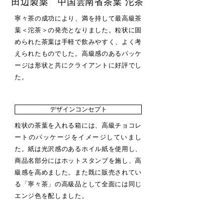
田辺製薬​ 中国雲南省茶葉 沱茶
寧々茶の成功により、満を持して最高級茶
葉＜沱茶＞の発売となりました。粒状に固
められた茶葉は手軽で飲みやすく、よく考
えられたものでした。高級感のあるパッケ
ージは形状と共にクライアントに好評でし
た。
デザインコンセプト
粒状の茶葉を入れる箱には、高級チョコレ
ートのパッケージをイメージしていまし
た。紙は光沢感のあるホイル紙を使用し、
商品名部分にはホットスタンプを施し、高
級感を高めました。また既に販売されてい
る「寧々茶」の高級品として全面には同じ
エンジ色を配しました。