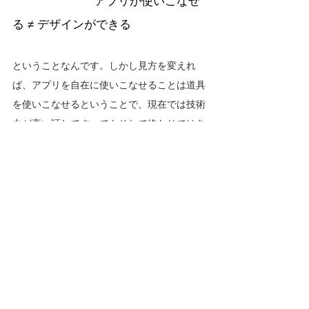
　　　　　　　アプリが使いこなせ
る ≠ デザインができる
ということなんです。しかし見方を変えれ
ば、アプリを自在に使いこなせることは道具
を使いこなせるということで、現在では技術
力が高い証しです。でもそれで終わりではあ
りません。考えたデザインをアプリによっ
て、どう表現していくかがデザイナーの仕事
です。やがて来るAI時代のデザイナーには常
に斬新なアイデアが求められることになりま
す。
＃アプリは道具　＃イラストレーター　＃フ
ォトショップ　＃デザイン道具　＃クリエイ