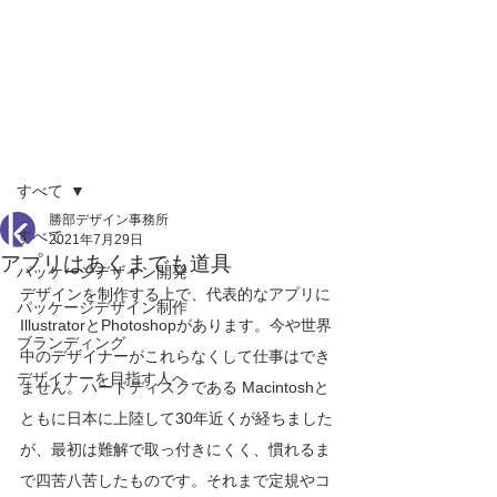
記事
すべて
勝部デザイン事務所
すべて
2021年7月29日
アプリはあくまでも道具
パッケージデザイン開発
デザインを制作する上で、代表的なアプリに
パッケージデザイン制作
IllustratorとPhotoshopがあります。今や世界
ブランディング
中のデザイナーがこれらなくして仕事はでき
デザイナーを目指す人へ
ません。ハードディスクである Macintoshと
ともに日本に上陸して30年近くが経ちました
が、最初は難解で取っ付きにくく、慣れるま
で四苦八苦したものです。それまで定規やコ